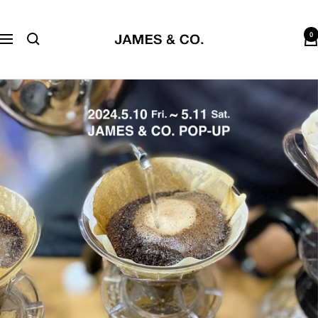
コ
JAMES
ン
0
&
テ
ナ
CO.
ン
ビ
鎌
ツ
ゲ
倉
へ
ー
公
ス
シ
式
キ
ョ
サ
ッ
ン
イ
プ
ト