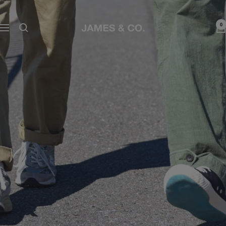
コ
JAMES
ン
0
テ
ナ
&
ン
ビ
ツ
ゲ
CO.
へ
ー
ス
シ
鎌
キ
ョ
ッ
ン
倉
プ
公
式
サ
イ