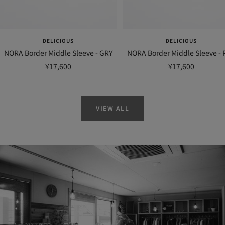
DELICIOUS
DELICIOUS
NORA Border Middle Sleeve - GRY
NORA Border Middle Sleeve -
セ
セ
¥17,600
¥17,600
ー
ー
ル
ル
価
価
VIEW ALL
格
格