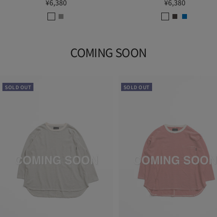
セ
セ
¥6,380
¥6,380
ー
ー
W
A
W
D
B
ル
ル
H
.
H
.
L
価
価
T
G
T
G
U
格
COMING SOON
格
R
R
Y
Y
SOLD OUT
SOLD OUT