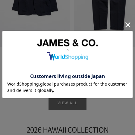
DELICIOUS
DELICIOUS
Travel Jacket - NVY
Travel Pants - NVY
セ
セ
¥31,900
¥23,100
ー
ー
ル
ル
価
価
格
格
VIEW ALL
2026 HAWAII COLLECTION