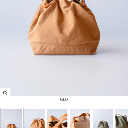
ズ
GLD
ー
ム
イ
ン