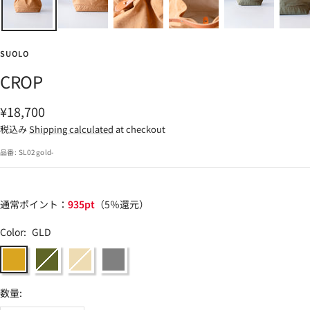
SUOLO
CROP
セ
¥18,700
ー
税込み
Shipping calculated
at checkout
ル
品番:
SL02gold-
価
格
通常ポイント：
935pt
（5％還元）
Color:
GLD
GLD
OLV
BEG
GRY
数量: