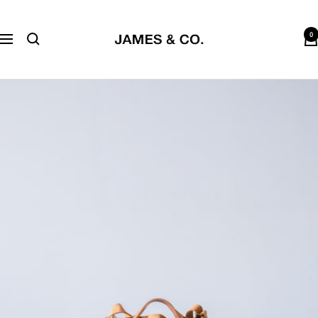
コ
JAMES
ン
0
&
テ
ナ
CO.
ン
ビ
鎌
ツ
ゲ
倉
へ
ー
公
ス
シ
式
キ
ョ
サ
ッ
ン
イ
プ
ト