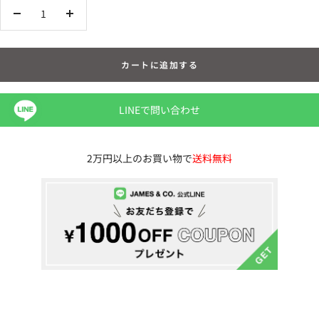
数
数
量
量
を
を
カートに追加する
減
増
ら
や
す
す
LINEで問い合わせ
2万円以上のお買い物で
送料無料